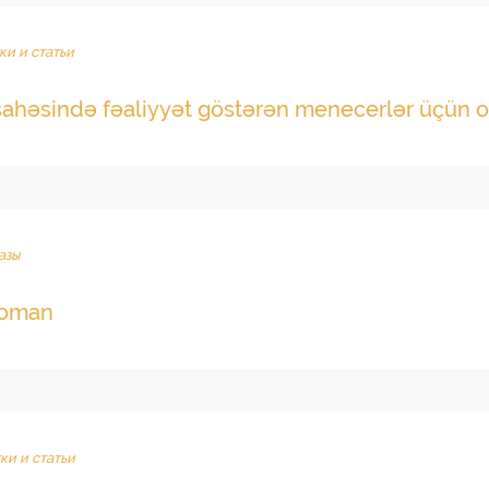
ки и статьи
ahəsində fəaliyyət göstərən menecerlər üçün o
азы
woman
ки и статьи