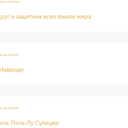
ки и статьи
руг и защитник всех языков мира
ы на книги
 Мавроди
ы на книги
оль. Поль-Лу Сулицер