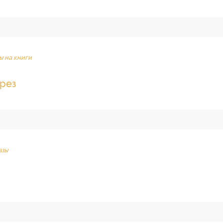
ы на книги
Крез
азы