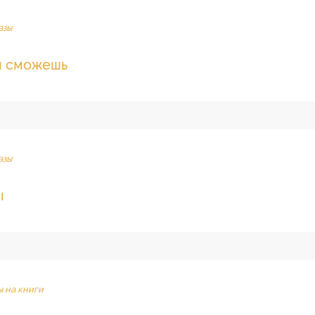
азы
и сможешь
азы
ı
ы на книги