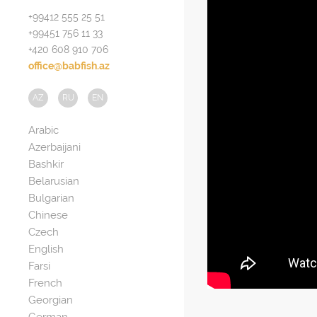
+99412 555 25 51
+99451 756 11 33
+420 608 910 706
office@babfish.az
AZ
RU
EN
Arabic
Azerbaijani
Bashkir
Belarusian
Bulgarian
Chinese
Czech
English
Farsi
French
Georgian