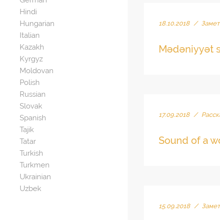
German
Hindi
Hungarian
18.10.2018
/
Замет
Italian
Kazakh
Mədəniyyət s
Kyrgyz
Moldovan
Polish
Russian
Slovak
17.09.2018
/
Расск
Spanish
Tajik
Sound of a 
Tatar
Turkish
Turkmen
Ukrainian
Uzbek
15.09.2018
/
Замет